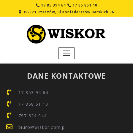
17 85 394 64
17 85 851 10
35-321 Rzeszów, ul.Konfederatów Barskich 36
DANE KONTAKTOWE
17 853 94 64
17 858 51 10
797 324 944
biuro@wiskor.com.pl