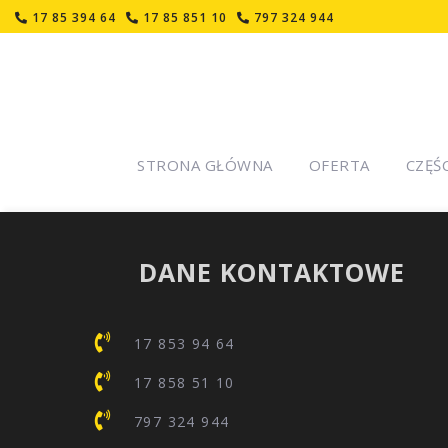
17 85 394 64
17 85 851 10
797 324 944
STRONA GŁÓWNA
OFERTA
CZĘŚ
DANE KONTAKTOWE
17 853 94 64
17 858 51 10
797 324 944