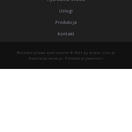
Usługi
Produkcja
Kontakt
Wszelkie prawa zastrzeżone © 2021 by
wiskor.com.pl
Realizacja
iarea.pl
.
Polityka prywatności