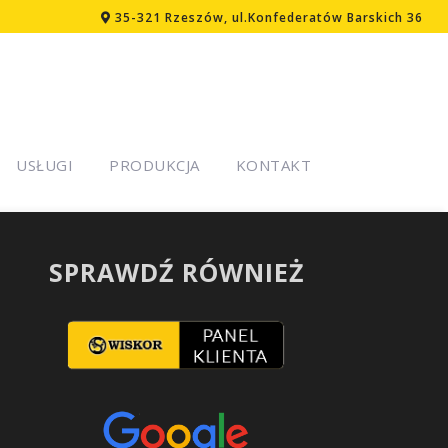
35-321 Rzeszów, ul.Konfederatów Barskich 36
USŁUGI
PRODUKCJA
KONTAKT
SPRAWDŹ RÓWNIEŻ