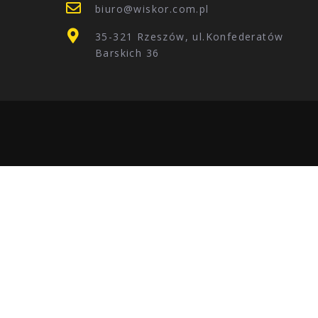
biuro@wiskor.com.pl
35-321 Rzeszów, ul.Konfederatów
Barskich 36