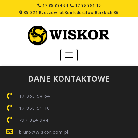
17 85 394 64
17 85 851 10
35-321 Rzeszów, ul.Konfederatów Barskich 36
DANE KONTAKTOWE
17 853 94 64
17 858 51 10
797 324 944
biuro@wiskor.com.pl