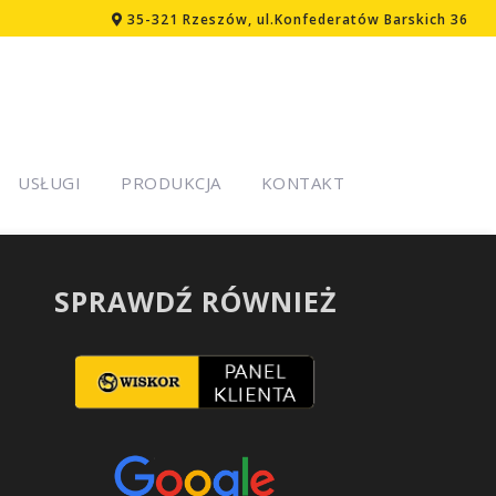
35-321 Rzeszów, ul.Konfederatów Barskich 36
USŁUGI
PRODUKCJA
KONTAKT
SPRAWDŹ RÓWNIEŻ