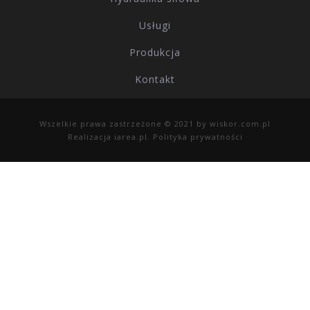
Usługi
Produkcja
Kontakt
Wszelkie prawa zastrzeżone © 2021 by
wiskor.com.pl
Realizacja
iarea.pl
.
Polityka prywatności