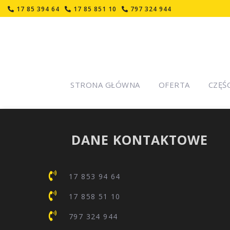
17 85 394 64
17 85 851 10
797 324 944
STRONA GŁÓWNA
OFERTA
CZĘŚ
DANE KONTAKTOWE
17 853 94 64
17 858 51 10
797 324 944