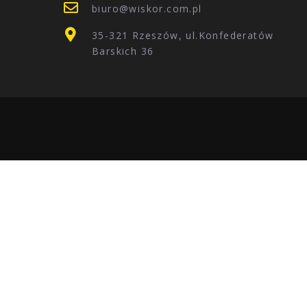
biuro@wiskor.com.pl
35-321 Rzeszów, ul.Konfederatów
Barskich 36