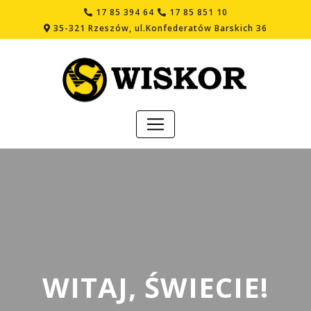
17 85 394 64
17 85 851 10
35-321 Rzeszów, ul.Konfederatów Barskich 36
WITAJ, ŚWIECIE!