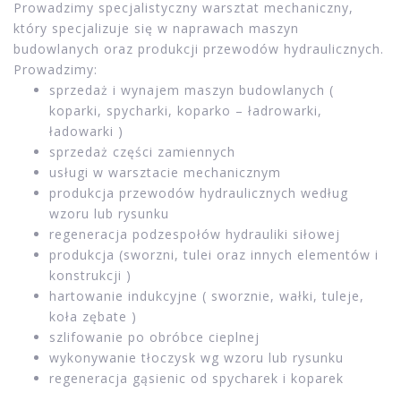
Nasza firma – Wiskor Sp. J. , zajmuje się od wielu lat
działalnością handlową i usługową w branży maszyn i
urządzeń wyposażonych elementy hydrauliki siłowej.
Handlujemy również częściami zamiennymi do maszyn i
urządzeń budowlanych.
Godziny otwarcia:
Sklep: pn-pt 7.00-16.00
Warsztat i magazyn prętów : pn – pt 7.00-15.00
Zlecenie cięcia materiałów do godz 14:30
Prowadzimy specjalistyczny warsztat mechaniczny,
który specjalizuje się w naprawach maszyn
budowlanych oraz produkcji przewodów hydraulicznych.
Prowadzimy:
sprzedaż i wynajem maszyn budowlanych (
koparki, spycharki, koparko – ładrowarki,
ładowarki )
sprzedaż części zamiennych
usługi w warsztacie mechanicznym