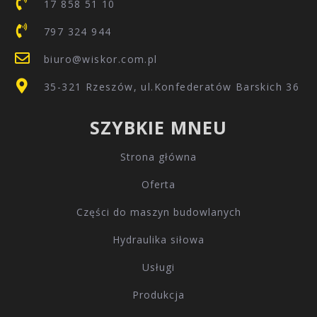
Potrzebujesz większego zamówienia?
SKONTAKTUJ SIĘ Z NAMI
DANE KONTAKTOWE
17 853 94 64
17 858 51 10
797 324 944
biuro@wiskor.com.pl
35-321 Rzeszów, ul.Konfederatów Barskich 36
SZYBKIE MNEU