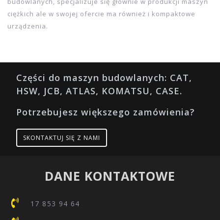
Filtry do maszyn budowlanych
CAT filtry to filtry do Caterpillar wszystkich typów –
ładowarek, koparek, mikrokoparek, koparko-ładowarek,
ciągników, walców, wozideł technologicznych, spychaczy,
kruszarek, agregatów i silników.
Caterpillar to obecnie największy producent maszyn
budowlanych, specjalizuje się głównie w produkcji maszyn
ciężkich ale w swojej ofercie ma również i kompaktowe
urządzenia.
Części do maszyn budowlanych: CAT,
HSW, JCB, ATLAS, KOMATSU, CASE.