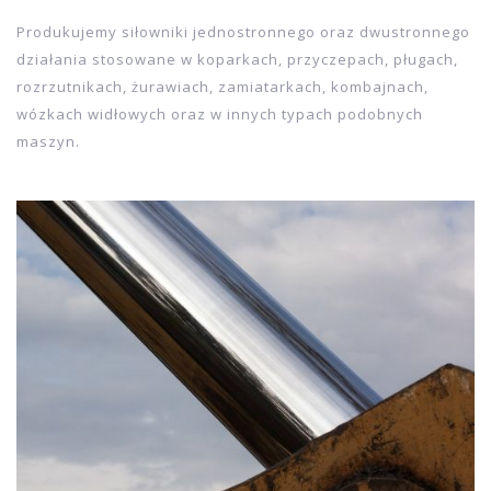
Zajmujemy się produkcją oraz sprzedażą siłowników
hydraulicznych (cylindrów hydraulicznych) oraz
tłoczysk do siłowników
o określonych średnicach tłoka i
dowolnej długości skoku. Wykonujemy również siłowniki ze
stali nierdzewnej oraz sprzedajemy także części do
siłowników hydraulicznych, m.in: cylindry, tłoczyska,
dławice, tłoki, nakrętki, uszczelki i pierścienie
uszczelniające.
Produkujemy siłowniki jednostronnego oraz dwustronnego
działania stosowane w koparkach, przyczepach, pługach,
rozrzutnikach, żurawiach, zamiatarkach, kombajnach,
wózkach widłowych oraz w innych typach podobnych
maszyn.