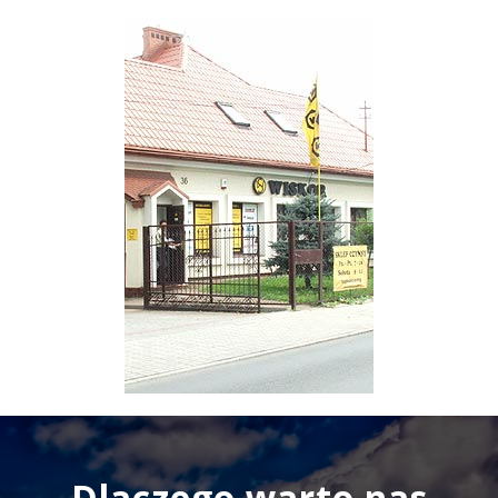
produkcja przewodów hydraulicznych według
wzoru lub rysunku
regeneracja podzespołów hydrauliki siłowej
produkcja (sworzni, tulei oraz innych elementów i
konstrukcji )
hartowanie indukcyjne ( sworznie, wałki, tuleje,
koła zębate )
szlifowanie po obróbce cieplnej
wykonywanie tłoczysk wg wzoru lub rysunku
regeneracja gąsienic od spycharek i koparek