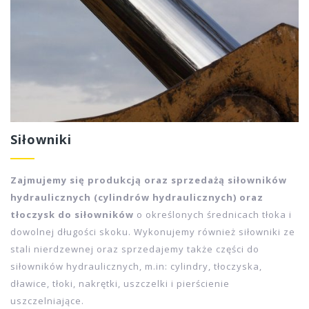
gumowego z jednym, dwoma lub czterema oplotami z drutu
stalowego, na końcach którego, zaciśnięte są metalowe
końcówki. Końcówki wykonane są ze stali i pokryte
ochronną powłoką cynkową.
Siłowniki