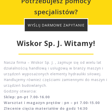
Poprzedni
Nast
Potrzebujesz pomocy
specjalistów?
WYŚLIJ DARMOWE ZAPYTANIE
Wiskor Sp. J. Witamy!