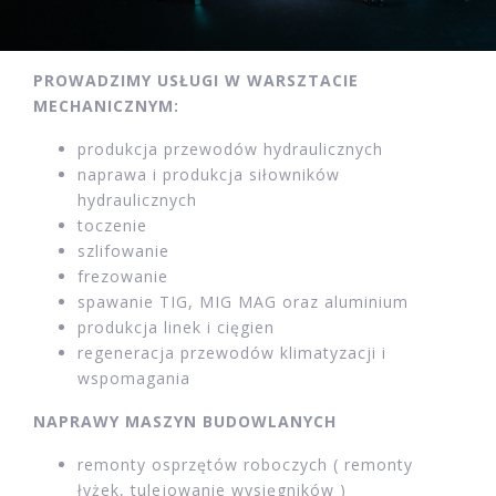
PROWADZIMY USŁUGI W WARSZTACIE
MECHANICZNYM:
produkcja przewodów hydraulicznych
naprawa i produkcja siłowników
hydraulicznych
toczenie
szlifowanie
frezowanie
spawanie TIG, MIG MAG oraz aluminium
produkcja linek i cięgien
regeneracja przewodów klimatyzacji i
wspomagania
NAPRAWY MASZYN BUDOWLANYCH
remonty osprzętów roboczych ( remonty
łyżek, tulejowanie wysięgników )