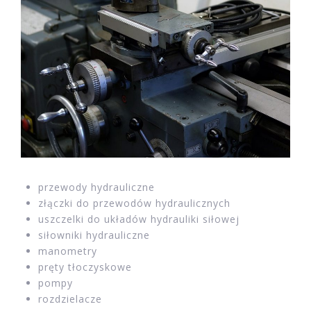
przewody hydrauliczne
złączki do przewodów hydraulicznych
uszczelki do układów hydrauliki siłowej
siłowniki hydrauliczne
manometry
pręty tłoczyskowe
pompy
rozdzielacze