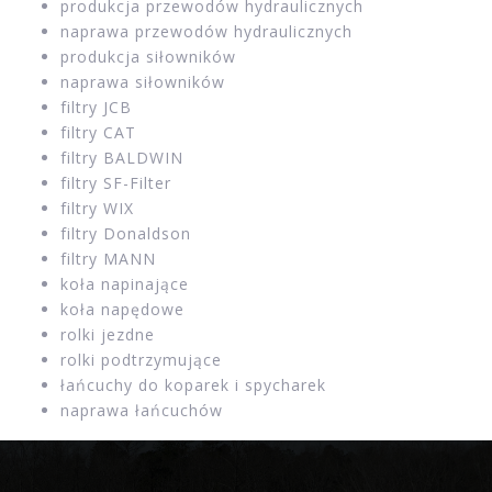
produkcja przewodów hydraulicznych
naprawa przewodów hydraulicznych
produkcja siłowników
naprawa siłowników
filtry JCB
filtry CAT
filtry BALDWIN
filtry SF-Filter
filtry WIX
filtry Donaldson
filtry MANN
koła napinające
koła napędowe
rolki jezdne
rolki podtrzymujące
łańcuchy do koparek i spycharek
naprawa łańcuchów