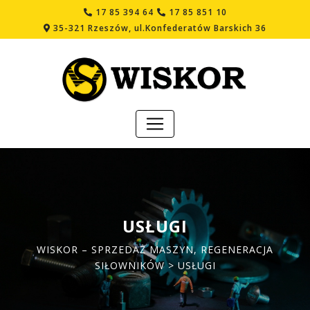
17 85 394 64
17 85 851 10
35-321 Rzeszów, ul.Konfederatów Barskich 36
USŁUGI
WISKOR – SPRZEDAŻ MASZYN, REGENERACJA
SIŁOWNIKÓW
> USŁUGI