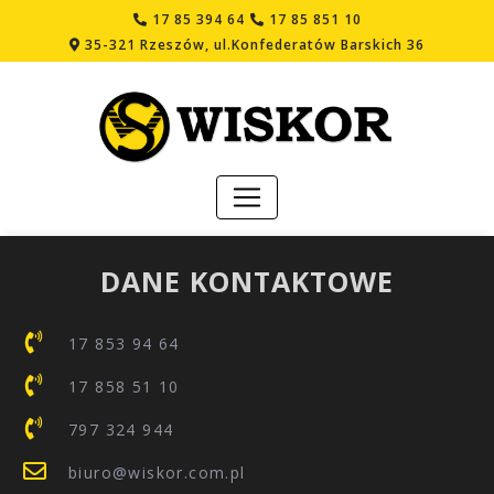
17 85 394 64
17 85 851 10
35-321 Rzeszów, ul.Konfederatów Barskich 36
DANE KONTAKTOWE
17 853 94 64
17 858 51 10
797 324 944
biuro@wiskor.com.pl