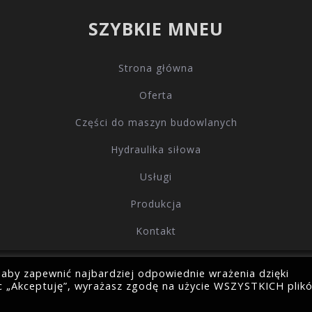
SZYBKIE MNEU
Strona główna
Oferta
Części do maszyn budowlanych
Hydraulika siłowa
Usługi
Produkcja
Kontakt
 aby zapewnić najbardziej odpowiednie wrażenia dzięki
Wszelkie prawa zastrzeżone © 2021 by
wiskor.com.pl
jąc „Akceptuję”, wyrażasz zgodę na użycie WSZYSTKICH plik
Realizacja
iarea.pl
.
Polityka prywatności