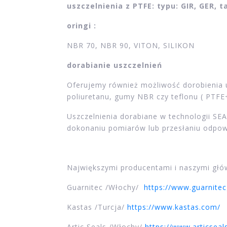
uszczelnienia z PTFE: typu: GIR, GER, 
oringi :
NBR 70, NBR 90, VITON, SILIKON
dorabianie uszczelnień
Oferujemy również możliwość dorobienia u
poliuretanu, gumy NBR czy teflonu ( PTFE
Uszczelnienia dorabiane w technologii SEA
dokonaniu pomiarów lub przesłaniu odpow
Największymi producentami i naszymi głó
Guarnitec /Włochy/
https://www.guarnite
Kastas /Turcja/
https://www.kastas.com/
Artic Seals /Włochy/
https://www.articseals