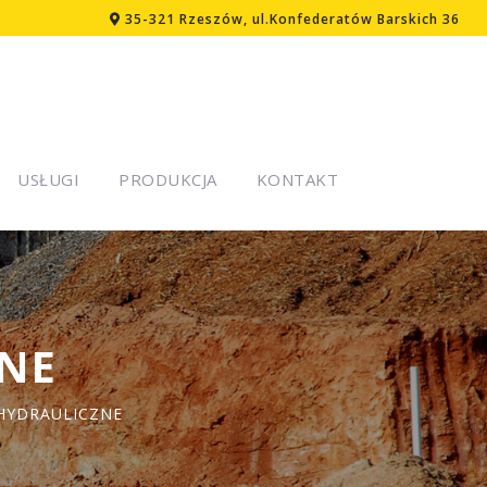
35-321 Rzeszów, ul.Konfederatów Barskich 36
USŁUGI
PRODUKCJA
KONTAKT
ZNE
HYDRAULICZNE