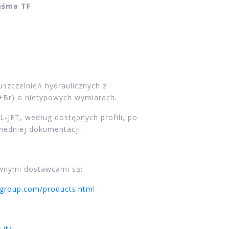
taśma TF
szczelnień hydraulicznych z
+Br) o nietypowych wymiarach.
L-JET, według dostępnych profili, po
iedniej dokumentacji.
wnymi dostawcami są:
cgroup.com/products.htm
l
.it/