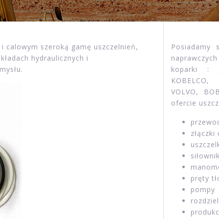
i calowym szeroką gamę uszczelnień,
Posiadamy 
kładach hydraulicznych i
naprawczych
mysłu.
koparki :
KOBELCO,
VOLVO, BO
ofercie uszc
przewod
złączki
uszczel
siłowni
manome
pręty t
pompy
rozdzie
produkc