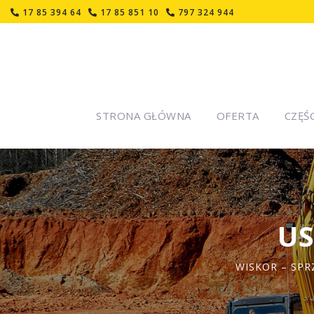
17 85 394 64
17 85 851 10
797 324 944
STRONA GŁÓWNA
OFERTA
CZĘŚ
US
WISKOR – SPR