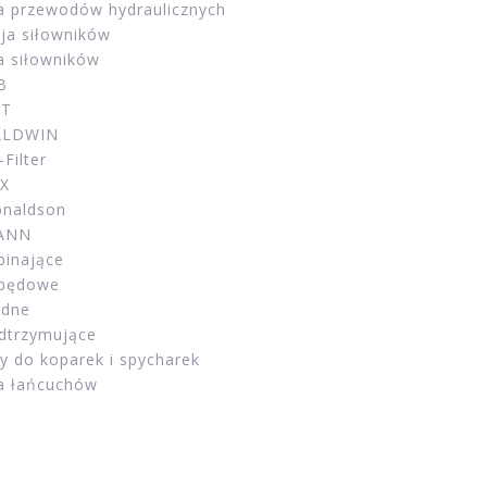
a przewodów hydraulicznych
ja siłowników
a siłowników
CB
AT
BALDWIN
-Filter
IX
Donaldson
MANN
pinające
apędowe
zdne
odtrzymujące
y do koparek i spycharek
a łańcuchów