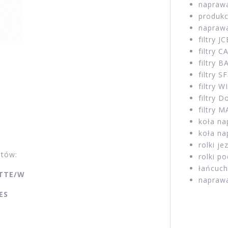
napraw
produkc
napraw
filtry J
filtry C
filtry 
filtry SF
filtry W
filtry 
filtry 
koła na
koła n
rolki je
ntów:
rolki p
łańcuch
 TTE/W
napraw
ES