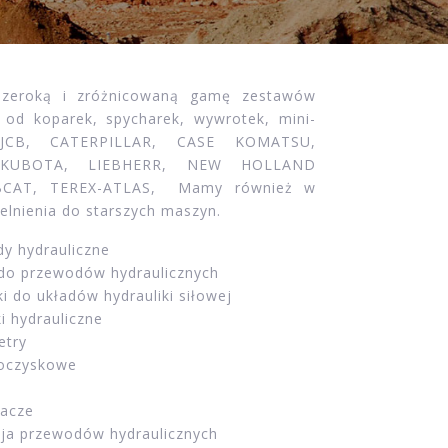
szeroką i zróżnicowaną gamę zestawów
 od koparek, spycharek, wywrotek, mini-
 JCB, CATERPILLAR, CASE KOMATSU,
 KUBOTA, LIEBHERR, NEW HOLLAND
BCAT, TEREX-ATLAS, Mamy również w
zelnienia do starszych maszyn.
y hydrauliczne
 do przewodów hydraulicznych
ki do układów hydrauliki siłowej
ki hydrauliczne
try
łoczyskowe
lacze
ja przewodów hydraulicznych