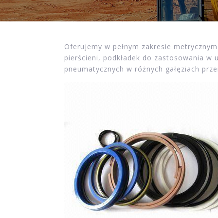
Oferujemy w pełnym zakresie metrycznym 
pierścieni, podkładek do zastosowania w u
pneumatycznych w różnych gałęziach prze