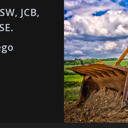
SW, JCB,
SE.
ego