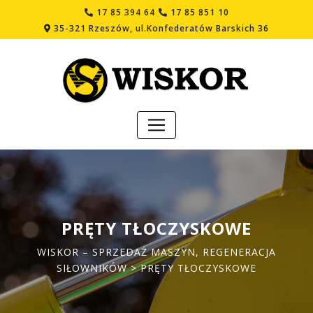
17 85 394 64
17 85 851 10
35-321 Rzeszów, ul.Konfederatów Barskich 36
PRĘTY TŁOCZYSKOWE
WISKOR – SPRZEDAŻ MASZYN, REGENERACJA
SIŁOWNIKÓW
> PRĘTY TŁOCZYSKOWE