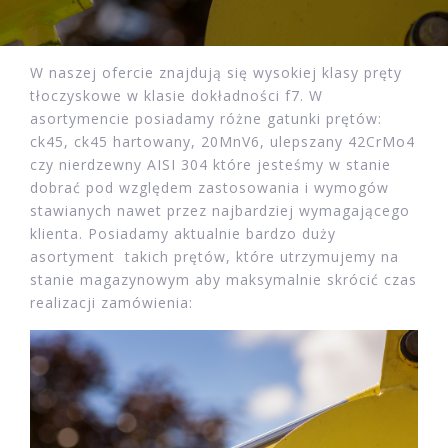
W naszej ofercie znajdują się wysokiej klasy pręty
tłoczyskowe w klasie dokładności f7. W
asortymencie posiadamy różne gatunki prętów:
ck45, ck45 hartowany, 20MnV6, ulepszany 42CrMo4
czy nierdzewny AISI 304 które jesteśmy w stanie
dobrać pod względem zastosowania i wymogów
stawianych nawet przez najbardziej wymagającego
klienta. Posiadamy aktualnie bardzo duży
asortyment takich prętów, które utrzymujemy na
stanie magazynowym aby maksymalnie skrócić czas
realizacji zamówienia: