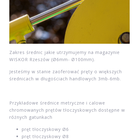
Zakres średnic jakie utrzymujemy na magazynie
WISKOR Rzeszów (Ø6mm- Ø100mm).
Jesteśmy w stanie zaoferować pręty o większych
średnicach w długościach handlowych 3mb-6mb.
Przykładowe średnice metryczne i calowe
chromowanych prętów tłoczyskowych dostępne w
różnych gatunkach
pręt tłoczyskowy Ø6
pręt tłoczyskowy Ø8