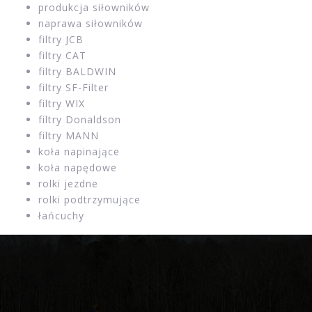
produkcja siłowników
naprawa siłowników
filtry JCB
filtry CAT
filtry BALDWIN
filtry SF-Filter
filtry WIX
filtry Donaldson
filtry MANN
koła napinające
koła napędowe
rolki jezdne
rolki podtrzymujące
łańcuchy