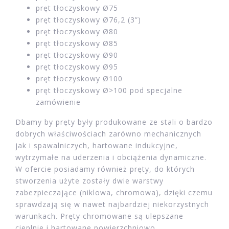
pręt tłoczyskowy Ø75
pręt tłoczyskowy Ø76,2 (3”)
pręt tłoczyskowy Ø80
pręt tłoczyskowy Ø85
pręt tłoczyskowy Ø90
pręt tłoczyskowy Ø95
pręt tłoczyskowy Ø100
pręt tłoczyskowy Ø>100 pod specjalne
zamówienie
Dbamy by pręty były produkowane ze stali o bardzo
dobrych właściwościach zarówno mechanicznych
jak i spawalniczych, hartowane indukcyjne,
wytrzymałe na uderzenia i obciążenia dynamiczne.
W ofercie posiadamy również pręty, do których
stworzenia użyte zostały dwie warstwy
zabezpieczające (niklowa, chromowa), dzięki czemu
sprawdzają się w nawet najbardziej niekorzystnych
warunkach. Pręty chromowane są ulepszane
cieplnie i hartowane powierzchniowo.