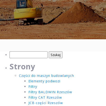
Szukaj:
Strony
Części do maszyn budowlanych
Elementy podwozi
Filtry
Filtry BALDWIN Rzeszów
Filtry CAT Rzeszów
JCB części Rzeszów