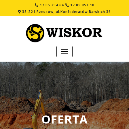
17 85 394 64
17 85 851 10
35-321 Rzeszów, ul.Konfederatów Barskich 36
OFERTA